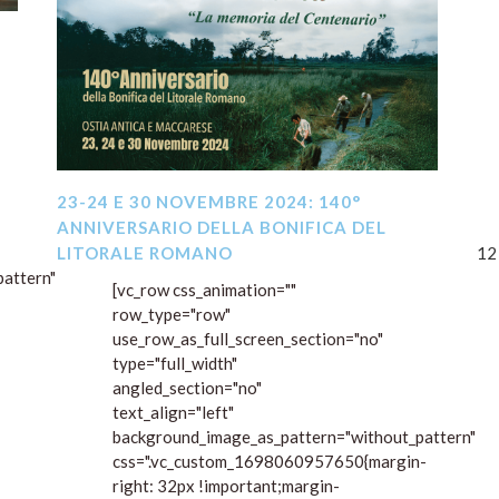
23-24 E 30 NOVEMBRE 2024: 140°
ANNIVERSARIO DELLA BONIFICA DEL
12
LITORALE ROMANO
attern"
[vc_row css_animation=""
row_type="row"
use_row_as_full_screen_section="no"
type="full_width"
angled_section="no"
text_align="left"
background_image_as_pattern="without_pattern"
css=".vc_custom_1698060957650{margin-
right: 32px !important;margin-