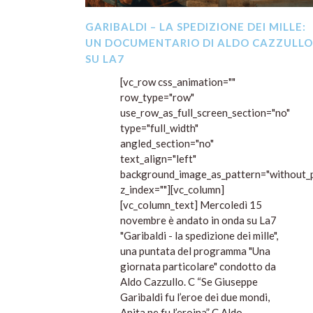
GARIBALDI – LA SPEDIZIONE DEI MILLE:
UN DOCUMENTARIO DI ALDO CAZZULLO
SU LA7
[vc_row css_animation=""
row_type="row"
use_row_as_full_screen_section="no"
type="full_width"
angled_section="no"
text_align="left"
background_image_as_pattern="without_p
z_index=""][vc_column]
[vc_column_text] Mercoledì 15
novembre è andato in onda su La7
"Garibaldi - la spedizione dei mille",
una puntata del programma "Una
giornata particolare" condotto da
Aldo Cazzullo. C “Se Giuseppe
Garibaldi fu l’eroe dei due mondi,
Anita ne fu l’eroina” C Aldo...