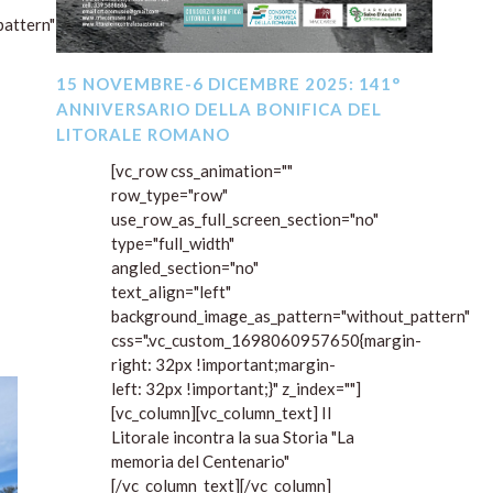
attern"]
15 NOVEMBRE-6 DICEMBRE 2025: 141°
ANNIVERSARIO DELLA BONIFICA DEL
LITORALE ROMANO
[vc_row css_animation=""
row_type="row"
use_row_as_full_screen_section="no"
type="full_width"
angled_section="no"
text_align="left"
background_image_as_pattern="without_pattern"
css=".vc_custom_1698060957650{margin-
right: 32px !important;margin-
left: 32px !important;}" z_index=""]
[vc_column][vc_column_text] Il
Litorale incontra la sua Storia "La
memoria del Centenario"
[/vc_column_text][/vc_column]