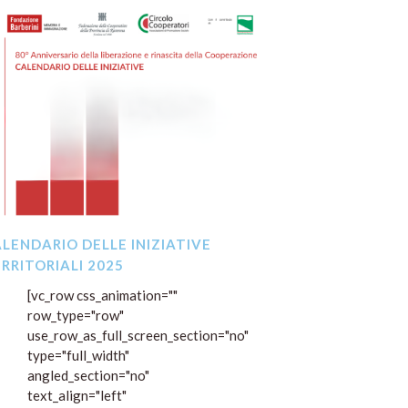
LENDARIO DELLE INIZIATIVE
RRITORIALI 2025
[vc_row css_animation="" row_type="row" use_row_as_full_screen_section="no" type="full_width" angled_section="no" text_align="left" background_image_as_pattern="without_pattern"][vc_column][vc_raw_html]JTNDcCUyMHN0eWxlJTNEJTIyZm9udC1zaXplJTNBJTIwMThweCUzQiUyMGxpbmUtaGVpZ2h0JTNBJTIwMS42JTNCJTIwbWF4LXdpZHRoJTNBJTIwODAwcHglM0IlMjBtYXJnaW4lM0ElMjAwJTIwYXV0byUyMDMwcHglMjBhdXRvJTNCJTIwdGV4dC1hbGlnbiUzQSUyMGNlbnRlciUzQiUyMiUzRSUwQSUyMCUyMEluJTIwb2NjYXNpb25lJTIwZGVsbCVFMiU4MCU5OSUzQ3N0cm9uZyUzRTgwJUMyJUIwJTIwYW5uaXZlcnNhcmlvJTIwZGVsbGElMjBsaWJlcmF6aW9uZSUyMGRhbCUyMG5hemlmYXNjaXNtbyUzQyUyRnN0cm9uZyUzRSUyQyUyMGRlbGxhJTIwJTNDc3Ryb25nJTNFcmluYXNjaXRhJTIwZGVtb2NyYXRpY2ElM0MlMkZzdHJvbmclM0UlMjBkZWwlMjBQYWVzZSUyMGUlMjBkZWxsYSUyMHJpYWZmZXJtYXppb25lJTIwZGVsJTIwdmFsb3JlJTIwZGVsbGElMjBDb29wZXJhemlvbmUlMkMlMjAlMEElMjAlMjAlM0NzdHJvbmclM0VGb25kYXppb25lJTIwSXZhbm8lMjBCYXJiZXJpbmklM0MlMkZzdHJvbmclM0UlMkMlMjAlM0NzdHJvbmclM0VGZWRlcmF6aW9uZSUyMGRlbGxlJTIwQ29vcGVyYXRpdmUlMjBkZWxsYSUyMFByb3ZpbmNpYSUyMGRpJTIwUmF2ZW5uYSUzQyUyRnN0cm9uZyUzRSUyMGUlMjAlM0NzdHJvbmclM0VDaXJjb2xvJTIwZGVpJTIwQ29vcGVyYXRvcmklMjBBUFMlM0MlMkZzdHJvbmclM0UlMjAlMEElMjAlMjBoYW5ubyUyMHByb21vc3NvJTIwdW4lMjByaWNjbyUyMGNhbGVuZGFyaW8lMjBkaSUyMGFwcHVudGFtZW50aSUyMHN1bCUyMHRlcnJpdG9yaW8uJTIwRGklMjBzZWd1aXRvJTIwbCVFMiU4MCU5OWVsZW5jbyUyMGNvbXBsZXRvJTIwZGVsbGUlMjBpbml6aWF0aXZlLiUwQSUzQyUyRnAlM0U=[/vc_raw_html][vc_raw_html]JTNDZGl2JTIwc3R5bGUlM0QlMjJtYXgtd2lkdGglM0ElMjAxMjAwcHglM0IlMjBtYXJnaW4lM0ElMjAwJTIwYXV0byUzQiUyMHBhZGRpbmclM0ElMjAyMHB4JTNCJTIwd2lkdGglM0ElMjAxMDAlMjUlM0IlMjIlM0UlMEElMjAlMjAlM0NoMyUyMHN0eWxlJTNEJTIybWFyZ2luLWJvdHRvbSUzQSUyMDE2cHglM0IlMjIlM0VDYWxlbmRhcmlvJTIwZXZlbnRpJTIwMjAyNSUzQyUyRmgzJTNFJTBBJTBBJTIwJTIwJTNDZGl2JTIwc3R5bGUlM0QlMjJvdmVyZmxvdy14JTNBJTIwYXV0byUzQiUyMiUzRSUwQSUyMCUyMCUyMCUyMCUzQ3RhYmxlJTIwc3R5bGUlM0QlMjJ3aWR0aCUzQSUyMDEwMCUyNSUzQiUyMG1heC13aWR0aCUzQSUyMDEwMCUyNSUzQiUyMGJvcmRlci1jb2xsYXBzZSUzQSUyMGNvbGxhcHNlJTNCJTIwZm9udC1zaXplJTNBJTIwMTRweCUzQiUyMiUzRSUwQSUyMCUyMCUyMCUyMCUyMCUyMCUzQ3RoZWFkJTIwc3R5bGUlM0QlMjJiYWNrZ3JvdW5kLWNvbG9yJTNBJTIwJTIzMWE1ZjhhJTNCJTIwY29sb3IlM0ElMjAlMjNmZmZmZmYlM0IlMjB0ZXh0LWFsaWduJTNBJTIwbGVmdCUzQiUyMiUzRSUwQSUyMCUyMCUyMCUyMCUyMCUyMCUyMCUyMCUzQ3RyJTNFJTBBJTIwJTIwJTIwJTIwJTIwJTIwJTIwJTIwJTIwJTIwJTNDdGglMjBzdHlsZSUzRCUyMnBhZGRpbmclM0ElMjAxMnB4JTNCJTIyJTNFRGF0YSUyMGUlMjBvcmElM0MlMkZ0aCUzRSUwQSUyMCUyMCUyMCUyMCUyMCUyMCUyMCUyMCUyMCUyMCUzQ3RoJTIwc3R5bGUlM0QlMjJwYWRkaW5nJTNBJTIwMTJweCUzQiUyMiUzRVRpcG9sb2dpYSUyMGV2ZW50byUzQyUyRnRoJTNFJTBBJTIwJTIwJTIwJTIwJTIwJTIwJTIwJTIwJTIwJTIwJTNDdGglMjBzdHlsZSUzRCUyMnBhZGRpbmclM0ElMjAxMnB4JTNCJTIyJTNFVGl0b2xvJTNDJTJGdGglM0UlMEElMjAlMjAlMjAlMjAlMjAlMjAlMjAlMjAlMjAlMjAlM0N0aCUyMHN0eWxlJTNEJTIycGFkZGluZyUzQSUyMDEycHglM0IlMjIlM0VMdW9nbyUzQyUyRnRoJTNFJTBBJTIwJTIwJTIwJTIwJTIwJTIwJTIwJTIwJTNDJTJGdHIlM0UlMEElMjAlMjAlMjAlMjAlMjAlMjAlM0MlMkZ0aGVhZCUzRSUwQSUyMCUyMCUyMCUyMCUyMCUyMCUzQ3Rib2R5JTNFJTBBJTIwJTIwJTIwJTIwJTIwJTIwJTIwJTIwJTNDJTIxLS0lMjBTZXR0ZW1icmUlMjAyMDI1JTIwLS0lM0UlMEElMjAlMjAlMjAlMjAlMjAlMjAlMjAlMjAlM0N0ciUyMHN0eWxlJTNEJTIyYmFja2dyb3VuZCUzQSUyM2VhZjRmYiUzQiUyMGNvbG9yJTNBJTIzMWE1ZjhhJTNCJTIwZm9udC13ZWlnaHQlM0Fib2xkJTNCJTIwZm9udC1zaXplJTNBMTZweCUzQiUyMHRleHQtYWxpZ24lM0FsZWZ0JTNCJTIyJTNFJTBBJTIwJTIwJTIwJTIwJTIwJTIwJTIwJTIwJTIwJTIwJTNDdGQlMjBjb2xzcGFuJTNEJTIyNCUyMiUyMHN0eWxlJTNEJTIycGFkZGluZyUzQTEycHglM0IlMjIlM0VTZXR0ZW1icmUlMjAyMDI1JTNDJTJGdGQlM0UlMEElMjAlMjAlMjAlMjAlMjAlMjAlMjAlMjAlM0MlMkZ0ciUzRSUwQSUyMCUyMCUyMCUyMCUyMCUyMCUyMCUyMCUzQ3RyJTIwc3R5bGUlM0QlMjJiYWNrZ3JvdW5kLWNvbG9yJTNBJTIwJTIzZmZmZmZmJTNCJTIyJTNFJTBBJTIwJTIwJTIwJTIwJTIwJTIwJTIwJTIwJTIwJTIwJTNDdGQlM0UlM0NzdHJvbmclM0UwNiUyRjA5JTJGMjAyNSUzQyUyRnN0cm9uZyUzRSUzQyUyRnRkJTNFJTBBJTIwJTIwJTIwJTIwJTIwJTIwJTIwJTIwJTIwJTIwJTNDdGQlM0UlM0NlbSUzRVZpc2l0YSUyMGd1aWRhdGElM0MlMkZlbSUzRSUzQyUyRnRkJTNFJTBBJTIwJTIwJTIwJTIwJTIwJTIwJTIwJTIwJTIwJTIwJTNDdGQlM0UlM0NzdHJvbmclM0VWaXNpdGElMjBhbGwlMjdpc29sYSUyMGRlZ2xpJTIwU3BpbmFyb25pJTIwZSUyMHBpYWxsYXNzYSUyMGRpJTIwUmF2ZW5uYSUyMCUyOEZvc3NhdG9uZSUyOSUzQyUyRnN0cm9uZyUzRSUzQyUyRnRkJTNFJTBBJTIwJTIwJTIwJTIwJTIwJTIwJTIwJTIwJTIwJTIwJTNDdGQlM0VJc29sYSUyMGRlZ2xpJTIwU3BpbmFyb25pJTNDJTJGdGQlM0UlMEElMjAlMjAlMjAlMjAlMjAlMjAlMjAlMjAlM0MlMkZ0ciUzRSUwQSUwQSUyMCUyMCUyMCUyMCUyMCUyMCUyMCUyMCUzQyUyMS0tJTIwT3R0b2JyZSUyMDIwMjUlMjAtLSUzRSUwQSUyMCUyMCUyMCUyMCUyMCUyMCUyMCUyMCUzQ3RyJTIwc3R5bGUlM0QlMjJiYWNrZ3JvdW5kJTNBJTIzZWFmNGZiJTNCJTIwY29sb3IlM0ElMjMxYTVmOGElM0IlMjBmb250LXdlaWdodCUzQWJvbGQlM0IlMjBmb250LXNpemUlM0ExNnB4JTNCJTIwdGV4dC1hbGlnbiUzQWxlZnQlM0IlMjIlM0UlMEElMjAlMjAlMjAlMjAlMjAlMjAlMjAlMjAlMjAlMjAlM0N0ZCUyMGNvbHNwYW4lM0QlMjI0JTIyJTIwc3R5bGUlM0QlMjJwYWRkaW5nJTNBMTJweCUzQiUyMiUzRU90dG9icmUlMjAyMDI1JTNDJTJGdGQlM0UlMEElMjAlMjAlMjAlMjAlMjAlMjAlMjAlMjAlM0MlMkZ0ciUzRSUwQSUyMCUyMCUyMCUyMCUyMCUyMCUyMCUyMCUzQ3RyJTIwc3R5bGUlM0QlMjJiYWNrZ3JvdW5kLWNvbG9yJTNBJTIwJTIzZjlmOWY5JTNCJTIyJTNFJTBBJTIwJTIwJTIwJTIwJTIwJTIwJTIwJTIwJTIwJTIwJTNDdGQlM0UlM0NzdHJvbmclM0UxNyUyRjEwJTJGMjAyNSUyMCVFMiU4MCU5MyUyMDE2JTJDMzAlM0MlMkZzdHJvbmclM0UlM0MlMkZ0ZCUzRSUwQSUyMCUyMCUyMCUyMCUyMCUyMCUyMCUyMCUyMCUyMCUzQ3RkJTNFJTNDZW0lM0VQcmVzZW50LiUyMExpYnJvJTNDJTJGZW0lM0UlM0MlMkZ0ZCUzRSUwQSUyMCUyMCUyMCUyMCUyMCUyMCUyMCUyMCUyMCUyMCUzQ3RkJTNFJTNDc3Ryb25nJTNFJTNDYSUyMGhyZWYlM0QlMjJodHRwcyUzQSUyRiUyRnd3dy5mZWRlcmF6aW9uZWNvb3AucmEuaXQlMkYyMDI1JTJGMTAlMkYxNyUyRnByZXNlbnRhemlvbmUtZGVsLWxpYnJvLWRpLWd1aWRvLWNlcm9uaSUyRiUyMiUyMHN0eWxlJTNEJTIyY29sb3IlM0ElMjMxYTVmOGElM0IlMjB0ZXh0LWRlY29yYXRpb24lM0F1bmRlcmxpbmUlM0IlMjIlMjB0YXJnZXQlM0QlMjJfYmxhbmslMjIlM0VPcmElMjBlJTIwc2VtcHJlLiUyMFN0b3JpZSUyMGRhbGxhJTIwcmVzaXN0ZW56YSUyQyUyMGRpJTIwR3VpZG8lMjBDZXJvbmklMjAtJTIwRGFuaWxvJTIwTW9udGFuYXJpJTIwRWRpdG9yZSUyMCUyODIwMjQlMjklM0MlMkZhJTNFJTNDJTJGc3Ryb25nJTNFJTNDJTJGdGQlM0UlMEElMjAlMjAlMjAlMjAlMjAlMjAlMjAlMjAlMjAlMjAlM0N0ZCUzRUZhdHRvcmlhJTIwR3VpY2Npb2xpJTIwLSUyMENhcGFubm9uaSUyMEdlbWVsbGklMkMlMjBWaWElMjBNYW5kcmlvbGUlMkMlMjAyODYlMjAtJTIwTWFuZHJpb2xlJTIwJTI4UkElMjklM0MlMkZ0ZCUzRSUwQSUyMCUyMCUyMCUyMCUyMCUyMCUyMCUyMCUzQyUyRnRyJTNFJTBBJTIwJTIwJTIwJTIwJTIwJTIwJTIwJTIwJTNDdHIlMjBzdHlsZSUzRCUyMmJhY2tncm91bmQtY29sb3IlM0ElMjAlMjNmZmZmZmYlM0IlMjIlM0UlMEElMjAlMjAlMjAlMjAlMjAlMjAlMjAlMjAlMjAlMjAlM0N0ZCUzRSUzQ3N0cm9uZyUzRURhbCUyMDI0JTJGMTAlMjBhbCUyMDE4JTJGMTElMkYyMDI1JTNDJTJGc3Ryb25nJTNFJTNDJTJGdGQlM0UlMEElMjAlMjAlMjAlMjAlMjAlMjAlMjAlMjAlMjAlMjAlM0N0ZCUzRSUzQ2VtJTNFTW9zdHJhJTIwZm90b2dyYWZpY2ElM0MlMkZlbSUzRSUzQyUyRnRkJTNFJTBBJTIwJTIwJTIwJTIwJTIwJTIwJTIwJTIwJTIwJTIwJTNDdGQlM0UlM0NzdHJvbmclM0UlM0NhJTIwaHJlZiUzRCUyMmh0dHBzJTNBJTJGJTJGd3d3LmZlZGVyYXppb25lY29vcC5yYS5pdCUyRjIwMjUlMkYxMCUyRjIzJTJGaW5hdWd1cmF6aW9uZS1tb3N0cmEtZm90b2dyYWZpY2ElMkYlMjIlMjBzdHlsZSUzRCUyMmNvbG9yJTNBJTIzMWE1ZjhhJTNCJTIwdGV4dC1kZWNvcmF0aW9uJTNBdW5kZXJsaW5lJTNCJTIyJTIwdGFyZ2V0JTNEJTIyX2JsYW5rJTIyJTNFRG9ubmUlMjBuZWxsYSUyMFJlc2lzdGVuemElMjBSYXZlbm5hdGUuJTIwSW1tYWdpbmklMjBkYWxsJUUyJTgwJTk5QXJjaGl2aW8lMjBGb3RvZ3JhZmljbyUyMGRlbGwlRTIlODAlOTlJc3RpdHV0byUyMHN0b3JpY28lMjBkaSUyMFJhdmVubmElMjAtJTIwYSUyMGN1cmElMjBkaSUyMEcuQy4lMjBBTlBJJTIwZGklMjBCYWduYWNhdmFsbG8lM0MlMkZhJTNFJTNDJTJGc3Ryb25nJTNFJTNDJTJGdGQlM0UlMEElMjAlMjAlMjAlMjAlMjAlMjAlMjAlMjAlMjAlMjAlM0N0ZCUzRVBhbGF6em8lMjBTZWRlJTIwTW92aW1lbnRvJTIwQ29vcGVyYXRpdm8lMkMlMjBWaWElMjBGYWVudGluYSUyQyUyMDEwNiUyMC0lMjBSYXZlbm5hJTNDJTJGdGQlM0UlMEElMjAlMjAlMjAlMjAlMjAlMjAlMjAlMjAlM0MlMkZ0ciUzRSUwQSUyMCUyMCUyMCUyMCUyMCUyMCUyMCUyMCUzQ3RyJTIwc3R5bGUlM0QlMjJiYWNrZ3JvdW5kLWNvbG9yJTNBJTIwJTIzZjlmOWY5JTNCJTIyJTNFJTBBJTIwJTIwJTIwJTIwJTIwJTIwJTIwJTIwJTIwJTIwJTNDdGQlM0UlM0NzdHJvbmclM0UyNCUyRjEwJTJGMjAyNSUyMCVFMiU4MCU5MyUyMDE2JTJDMzAlM0MlMkZzdHJvbmclM0UlM0MlMkZ0ZCUzRSUwQSUyMCUyMCUyMCUyMCUyMCUyMCUyMCUyMCUyMCUyMCUzQ3RkJTNFJTNDZW0lM0VQcm9pZXppb25lJTIwRmlsbSUzQyUyRmVtJTNFJTNDJTJGdGQlM0UlMEElMjAlMjAlMjAlMjAlMjAlMjAlMjAlMjAlMjAlMjAlM0N0ZCUzRSUzQ3N0cm9uZyUzRSUzQ2ElMjBocmVmJTNEJTIyaHR0cHMlM0ElMkYlMkZ3d3cuZmVkZXJhemlvbmVjb29wLnJhLml0JTJGMjAyNSUyRjEwJTJGMjMlMkZwcm9pZXppb25lLWRlbC1maWxtLWxhLWJ1Y2ElMkYlMjIlMjBzdHlsZSUzRCUyMmNvbG9yJTNBJTIzMWE1ZjhhJTNCJTIwdGV4dC1kZWNvcmF0aW9uJTNBdW5kZXJsaW5lJTNCJTIyJTIwdGFyZ2V0JTNEJTIyX2JsYW5rJTIyJTNFTGElMjBCdWNhJTJDJTIwZGlyZXR0byUyMGRhJTIwVmFsZXJpbyUyME1vbnRlbXVycm8lMjBzdSUyMHNvZ2dldHRvJTIwZGklMjBJdmFubyUyMEFydGlvbGklM0MlMkZhJTNFJTNDJTJGc3Ryb25nJTNFJTNDJTJGdGQlM0UlMEElMjAlMjAlMjAlMjAlMjAlMjAlMjAlMjAlMjAlMjAlM0N0ZCUzRVNhbGElMjBOdWxsbyUyMEJhbGRpbmklMkMlMjBQYWxhenpvJTIwU2VkZSUyME1vdmltZW50byUyMENvb3BlcmF0aXZvJTJDJTIwVmlhJTIwRmFlbnRpbmElMkMlMjAxMDYlMjAtJTIwUmF2ZW5uYSUzQyUyRnRkJTNFJTBBJTIwJTIwJTIwJTIwJTIwJTIwJTIwJTIwJTNDJTJGdHIlM0UlMEElMjAlMjAlMjAlMjAlMjAlMjAlMjAlMjAlM0N0ciUyMHN0eWxlJTNEJTIyYmFja2dyb3VuZC1jb2xvciUzQSUyMCUyM2ZmZmZmZiUzQiUyMiUzRSUwQSUyMCUyMCUyMCUyMCUyMCUyMCUyMCUyMCUyMCUyMCUzQ3RkJTNFJTNDc3Ryb25nJTNFMjglMkYxMCUyRjIwMjUlMjAlRTIlODAlOTMlMjAyMCUyQzAwJTNDJTJGc3Ryb25nJTNFJTNDJTJGdGQlM0UlMEElMjAlMjAlMjAlMjAlMjAlMjAlMjAlMjAlMjAlMjAlM0N0ZCUzRSUzQ2VtJTNFUHJvaWV6aW9uZSUyMEZpbG0lM0MlMkZlbSUzRSUzQyUyRnRkJTNFJTBBJTIwJTIwJTIwJTIwJTIwJTIwJTIwJTIwJTIwJTIwJTNDdGQlM0UlM0NzdHJvbmclM0UlM0NhJTIwaHJlZiUzRCUyMmh0dHBzJTNBJTJGJTJGd3d3LmZlZGVyYXppb25lY29vcC5yYS5pdCUyRjIwMjUlMkYxMCUyRjI3JTJGcHJvaWV6aW9uZS1kZWwtZmlsbS1sYWduZXNlLXZhLWEtbW9yaXJlJTJGJTIyJTIwc3R5bGUlM0QlMjJjb2xvciUzQSUyMzFhNWY4YSUzQiUyMHRleHQtZGVjb3JhdGlvbiUzQXVuZGVybGluZSUzQiUyMiUyMHRhcmdldCUzRCUyMl9ibGFuayUyMiUzRUwlMjdBZ25lc2UlMjB2YSUyMGElMjBtb3JpcmUlMkMlMjBkaXJldHRvJTIwZGElMjBHaXVsaWFubyUyME1vbnRhbGRvJTNDJTJGYSUzRSUzQyUyRnN0cm9uZyUzRSUzQyUyRnRkJTNFJTBBJTIwJTIwJTIwJTIwJTIwJTIwJTIwJTIwJTIwJTIwJTNDdGQlM0VTYWxhJTIwTnVsbG8lMjBCYWxkaW5pJTJDJTIwUGFsYXp6byUyMFNlZGUlMjBNb3ZpbWVudG8lMjBDb29wZXJhdGl2byUyQyUyMFZpYSUyMEZhZW50aW5hJTJDJTIwMTA2JTIwLSUyMFJBJTNDJTJGdGQlM0UlMEElMjAlMjAlMjAlMjAlMjAlMjAlMjAlMjAlM0MlMkZ0ciUzRSUwQSUwQSUyMCUyMCUyMCUyMCUyMCUyMCUyMCUyMCUzQyUyMS0tJTIwTm92ZW1icmUlMjAyMDI1JTIwLS0lM0UlMEElMjAlMjAlMjAlMjAlMjAlMjAlMjAlMjAlM0N0ciUyMHN0eWxlJTNEJTIyYmFja2dyb3VuZCUzQSUyM2VhZjRmYiUzQiUyMGNvbG9yJTNBJTIzMWE1ZjhhJTNCJTIwZm9udC13ZWlnaHQlM0Fib2xkJTNCJTIwZm9udC1zaXplJTNBMTZweCUzQiUyMHRleHQtYWxpZ24lM0FsZWZ0JTNCJTIyJTNFJTBBJTIwJTIwJTIwJTIwJTIwJTIwJTIwJTIwJTIwJTIwJTNDdGQlMjBjb2xzcGFuJTNEJTIyNCUyMiUyMHN0eWxlJTNEJTIycGFkZGluZyUzQTEycHglM0IlMjIlM0VOb3ZlbWJyZSUyMDIwMjUlM0MlMkZ0ZCUzRSUwQSUyMCUyMCUyMCUyMCUyMCUyMCUyMCUyMCUzQyUyRnRyJTNFJTBBJTIwJTIwJTIwJTIwJTIwJTIwJTIwJTIwJTNDdHIlMjBzdHlsZSUzRCUyMmJ