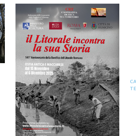
CA
TE