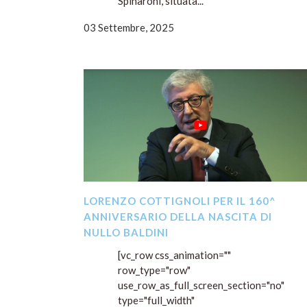
Spinaroni, situata...
03 Settembre, 2025
LORENZO COTTIGNOLI PER IL 160^
ANNIVERSARIO DELLA NASCITA DI
NULLO BALDINI
[vc_row css_animation=""
row_type="row"
use_row_as_full_screen_section="no"
type="full_width"