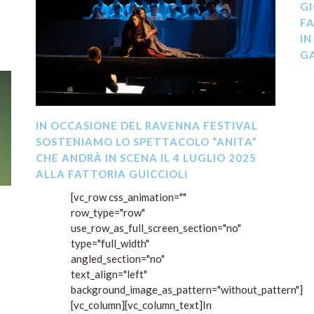
GI
FA
IN
GA
IN OCCASIONE DEL RAVENNA FESTIVAL
SOSTENIAMO LO SPETTACOLO “ANITA”
CHE ANDRÀ IN SCENA IL 4 LUGLIO 2025
ALLA FATTORIA GUICCIOLI
[vc_row css_animation=""
row_type="row"
use_row_as_full_screen_section="no"
type="full_width"
angled_section="no"
text_align="left"
background_image_as_pattern="without_pattern"]
[vc_column][vc_column_text]In