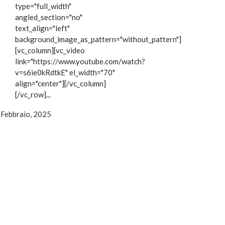
type="full_width"
angled_section="no"
text_align="left"
background_image_as_pattern="without_pattern"]
[vc_column][vc_video
link="https://www.youtube.com/watch?
v=s6ie0kRdtkE" el_width="70"
align="center"][/vc_column]
[/vc_row]...
 Febbraio, 2025