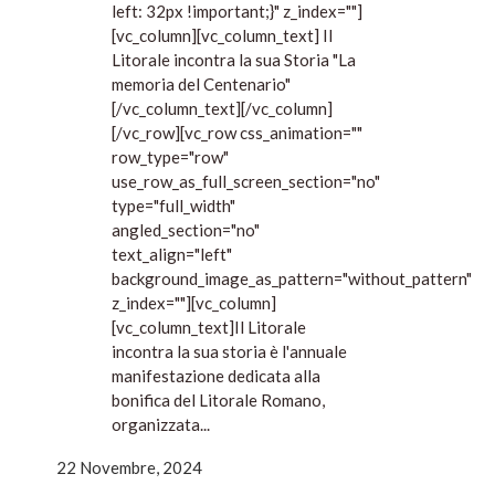
left: 32px !important;}" z_index=""]
[vc_column][vc_column_text] Il
Litorale incontra la sua Storia "La
memoria del Centenario"
[/vc_column_text][/vc_column]
[/vc_row][vc_row css_animation=""
row_type="row"
use_row_as_full_screen_section="no"
type="full_width"
angled_section="no"
text_align="left"
background_image_as_pattern="without_pattern"
z_index=""][vc_column]
[vc_column_text]Il Litorale
incontra la sua storia è l'annuale
manifestazione dedicata alla
bonifica del Litorale Romano,
organizzata...
22 Novembre, 2024