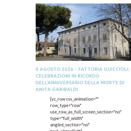
4 AGOSTO 2026 – FATTORIA GUICCIOLI:
CELEBRAZIONI IN RICORDO
DELL’ANNIVERSARIO DELLA MORTE DI
ANITA GARIBALDI
[vc_row css_animation=""
row_type="row"
use_row_as_full_screen_section="no"
type="full_width"
angled_section="no"