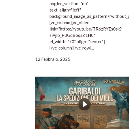
angled_section="no"
text_align="left"
background_image_as_pattern="without_p
[vc_column][vc_video
link="https://youtu.be/TR6zRYEs0sk?
si=jIb_P0GqBoqsZ1H0"
el_width="70" align="center"]
[/vc_column][/vc_row]...
12 Febbraio, 2025