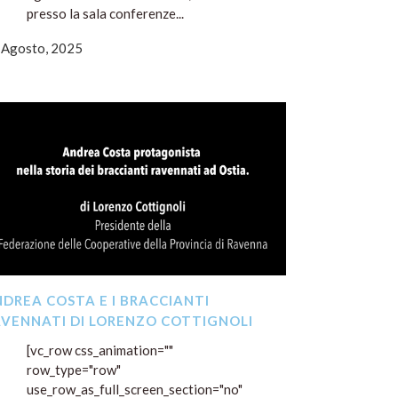
presso la sala conferenze...
 Agosto, 2025
DREA COSTA E I BRACCIANTI
VENNATI DI LORENZO COTTIGNOLI
[vc_row css_animation=""
row_type="row"
use_row_as_full_screen_section="no"